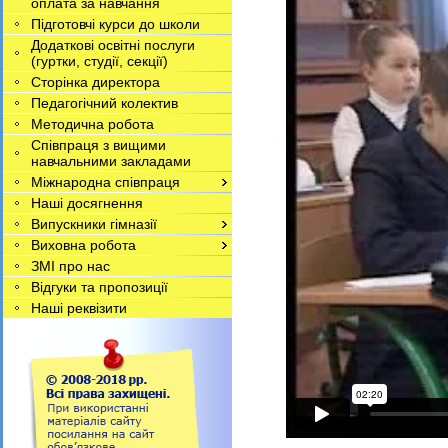
оплата за навчання
Підготовчі курси до школи
Додаткові освітні послуги
(гуртки, студії, секції)
Сторінка директора
Педагогічний колектив
Методична робота
Співпраця з вищими
навчальними закладами
Міжнародна співпраця
Наші досягнення
Випускники гімназії
Виховна робота
ЗМІ про нас
Відгуки та пропозиції
Наші реквізити