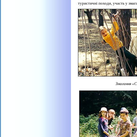
туристичні походи, участь у змаг
Змагання «Спритний т