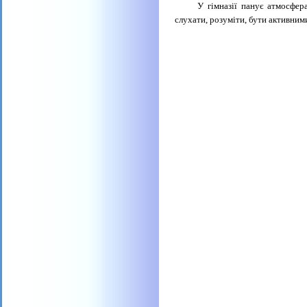
У гімназії панує атмосфера до
слухати, розуміти, бути активним