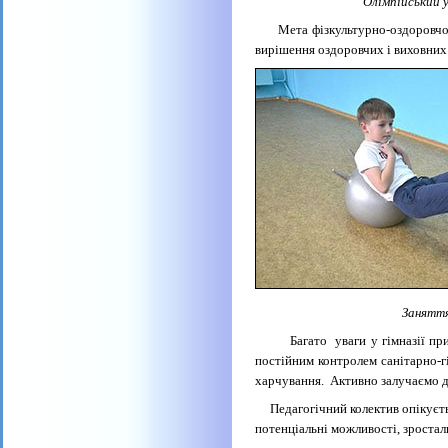
Олімпійський урок за 
Мета фізкультурно-оздоровчої р
вирішення оздоровчих і виховних 
Заняття підготовчо
Багато уваги у гімназії прид
постійним контролем санітарно-г
харчування.
Активно залучаємо д
Педагогічний колектив опікуєтьс
потенціальні можливості, зроста