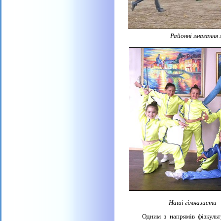
Районні змагання
Наші гімназисти – перемо
Одним з напрямів фізкультурно