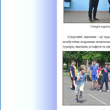
Секція хореог
Спортивні змагання – це чудова
незабутніми яскравими моментами
турніри, змагання, естафети та свя