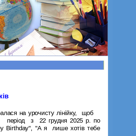
ків
ралася на урочисту лінійку, щоб
період
з
22 грудня 2025 р. по
y Birthday
", "А я лише хотів тебе