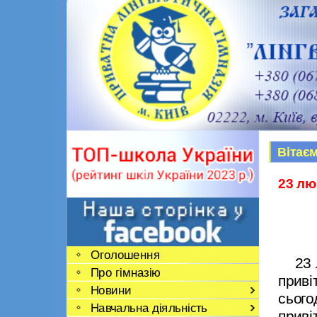
Вітає
23 лю
Оголошення
23 лю
Про гімназію
прив
Новини
сього
Навчальна діяльність
привіт