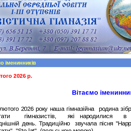
мо іменинників
того
2026
р.
Вітаємо іменинни
того 2026 року наша гімназійна родина зіб
ітати гімназистів, які народилися
в
днішній день.
Традиційно звучала пісня "
Happ
ати", "
Sto lat
" (польською мовою).