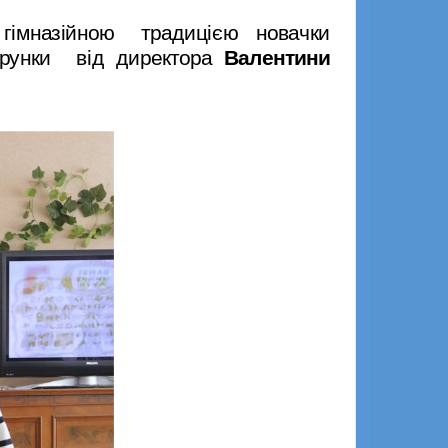
а гімназійною традицією новачки
рунки від директора
Валентини