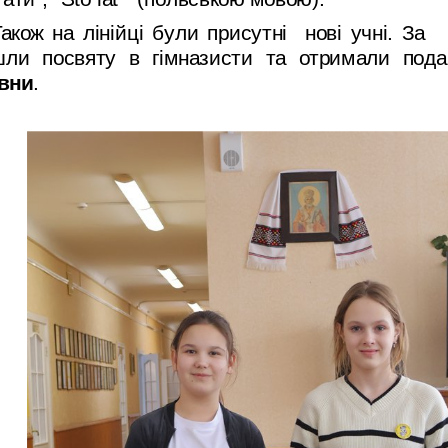
Також на лінійці були присутні нові учні. З
шли посвяту в гімназисти та отримали пода
вни
.