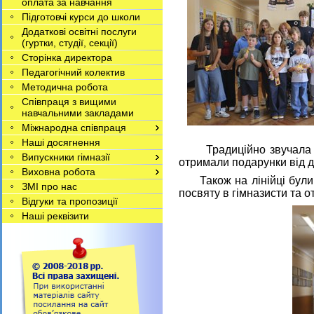
оплата за навчання
Підготовчі курси до школи
Додаткові освітні послуги
(гуртки, студії, секції)
Сторінка директора
Педагогічний колектив
Методична робота
Співпраця з вищими
навчальними закладами
Міжнародна співпраця
Наші досягнення
Традиційно звучала п
Випускники гімназії
отримали подарунки від д
Виховна робота
Також на лінійці були 
ЗМІ про нас
посвяту в гімназисти та 
Відгуки та пропозиції
Наші реквізити