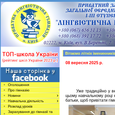
Вітаємо літніх іменинникі
08 вересня
202
5
р.
Оголошення
Про гімназію
Уже традиційно у вересн
Новини
цьому навчальному році на
батьки, щоб привітати гімн
Навчальна діяльність
Розклад уроків
Зарахування до гімназії та