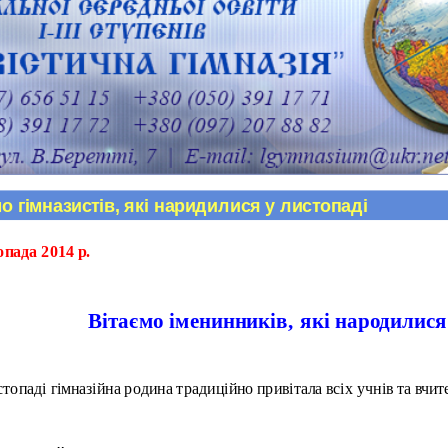
о гімназистів, які наридилися у листопаді
опада 2014 р.
Вітаємо іменинників, які народилися
стопаді гімназійна родина традиційно привітала всіх учнів та вчите