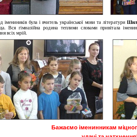
д імениників була і вчитель української мови та літератури
Шилі
да. Вся гімназійна родина теплими словами привітала імени
ня всіх мрій.
Бажаємо іменинникам міцног
удачі та натхнення