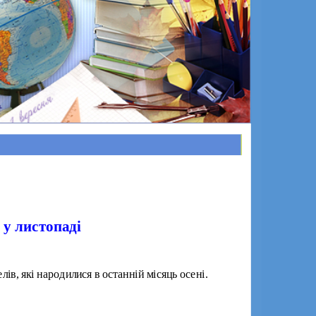
 у листопаді
лів, які народилися в останн
і
й м
і
сяць осен
і
.