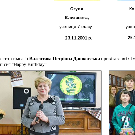
Браташ
Огуля
Ко
Андрій,
Єлизавета,
учень 10 кл асу
учениця 7 класу
учен
25
.
01.09.1998 р.
23
.11.2001 р.
ектор гімназії
Валентина Петрівна Дашковська
привітала всіх і
пісня "Happy Birthday".