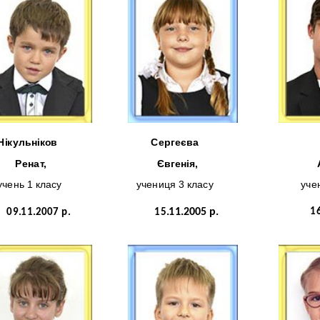
Нікульніков
Сергеєва
Ренат,
Євгенія,
учень 1 класу
учениця 3 класу
уче
1
09.11.2007 р.
15
.11.2005 р.