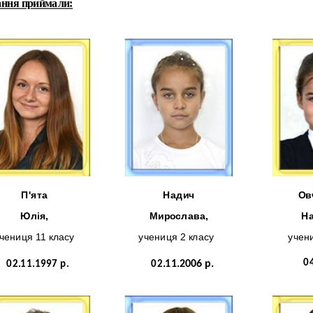
ання приймали:
П'ята
Надич
Ов
Юлія,
Мирослава,
На
чениця 11 класу
учениця 2 класу
учени
0
02.11.1997 р.
02
.11.2006 р.