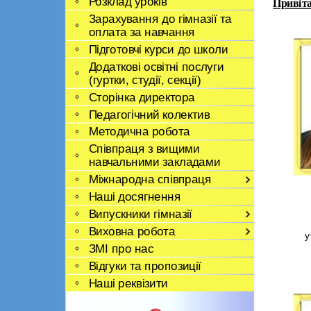
Розклад уроків
Привіт
Зарахування до гімназії та
оплата за навчання
Підготовчі курси до школи
Додаткові освітні послуги
(гуртки, студії, секції)
Сторінка директора
Педагогічний колектив
Методична робота
Співпраця з вищими
навчальними закладами
Міжнародна співпраця
Наші досягнення
Випускники гімназії
Виховна робота
у
ЗМІ про нас
Відгуки та пропозиції
Наші реквізити