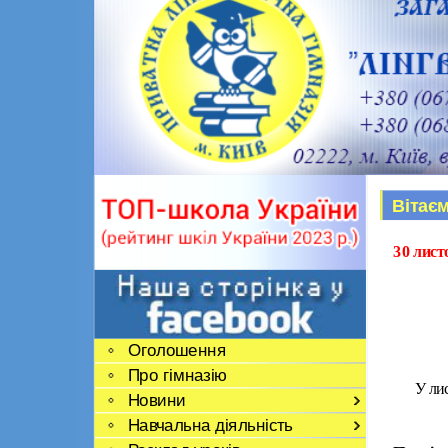
Вітаєм
30 лист
Оголошення
Про гімназію
У ли
Новини
Навчальна діяльність