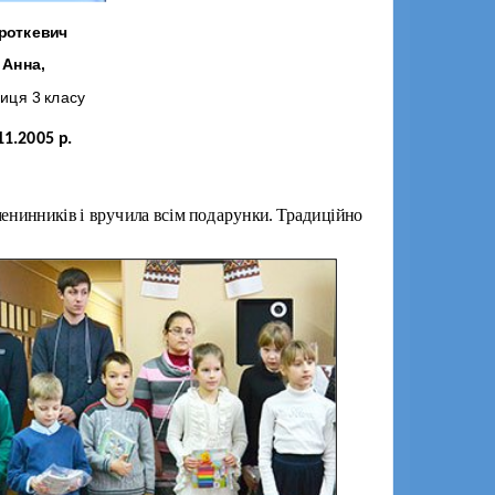
роткевич
Замурій
Анна,
Іван,
иця 3 класу
у чень 6 класу
11.2005 р.
11.09.2002 р.
менинників і вручила всім подарунки. Традиційно