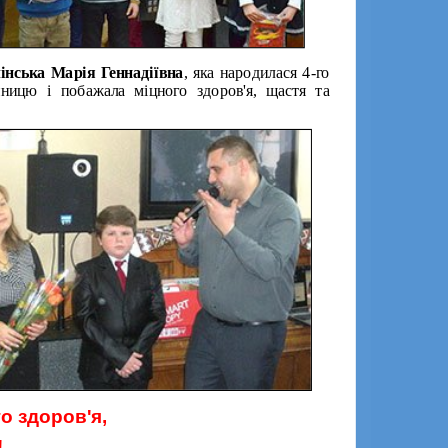
нська Марія Геннадіївна
, яка народилася 4-го
нницю і побажала міцного здоров'я, щастя та
о здоров'я,
!