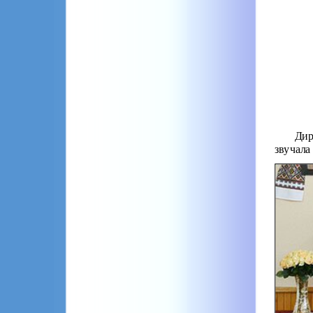
Дир
звучала 