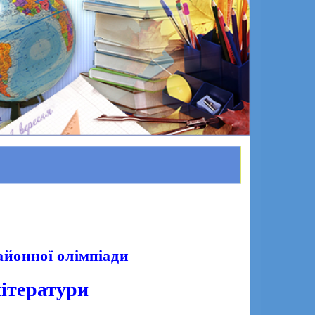
айонної олімпіади
літератури