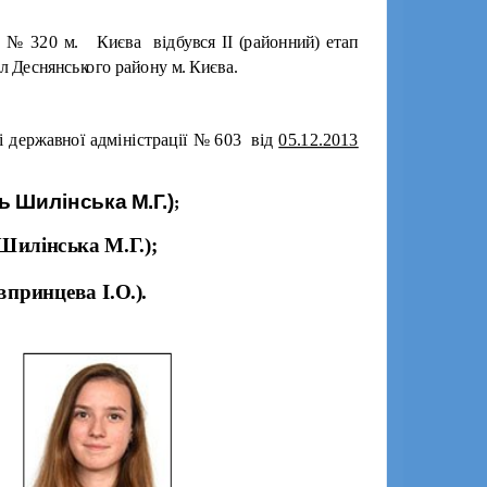
в № 320 м. Києва відбувся ІІ (районний) етап
л Деснянського району м. Києва.
ві державної адміністрації № 603
від
05.12.2013
ь Шилінська М.Г.)
;
Шилінська М.Г.);
принцева І.О.).