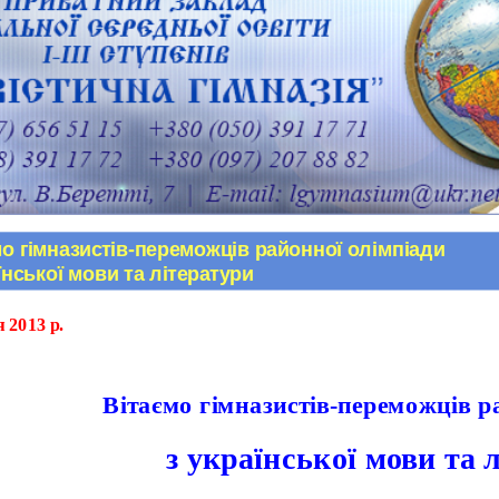
о гімназистів-переможців районної олімпіади
їнської мови та літератури
я 2013 р.
Вітаємо гімназистів-переможців р
з української мови та 