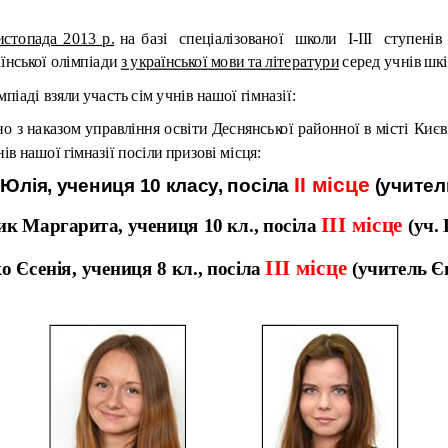
истопада 2013 р.
на базі спеціалізованої школи I-III ступені
їнської олімпіади
з української мови та літератури
серед учнів шкі
мпіаді взяли участь сім учнів нашої гімназії:
но з наказом управління освіти Деснянської районної в місті Киє
ів нашої гімназії посіли призові місця:
ІІ місце
 Юлія, учениця 10 класу, посіла
(учител
ІІІ місце
к Маргарита, учениця 10 кл., посіла
(уч. 
ІІІ місце
о Єсенія, учениця 8 кл., посіла
(учитель Єв