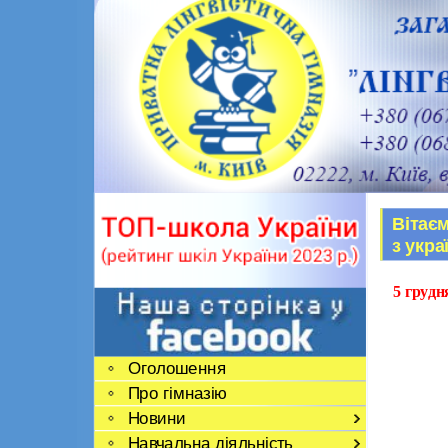
Вітаєм
з укра
5 грудн
Оголошення
Про гімназію
Новини
Навчальна діяльність