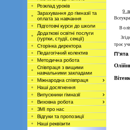
Розклад уроків
9 л
Зарахування до гімназії та
Всеукра
оплата за навчання
Підготовчі курси до школи
В олі
Додаткові освітні послуги
Згід
(гуртки, студії, секції)
троє учн
Сторінка директора
Педагогічний колектив
П’ята
Методична робота
Олійни
Співпраця з вищими
навчальними закладами
Вітенк
Міжнародна співпраця
Наші досягнення
Випускники гімназії
Виховна робота
ЗМІ про нас
Відгуки та пропозиції
Наші реквізити