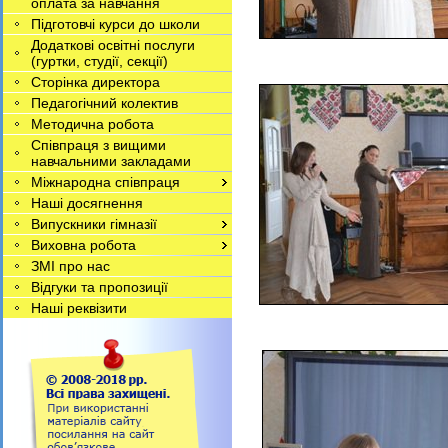
оплата за навчання
Підготовчі курси до школи
Додаткові освітні послуги
(гуртки, студії, секції)
Сторінка директора
Педагогічний колектив
Методична робота
Співпраця з вищими
навчальними закладами
Міжнародна співпраця
Наші досягнення
Випускники гімназії
Виховна робота
ЗМІ про нас
Відгуки та пропозиції
Наші реквізити