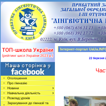
Інтернет-портал UaUa.INF
22 бер
Час
Оголошення
Про гімназію
Новини
Навчальна діяльність
Розклад уроків
Зарахування до гімназії та