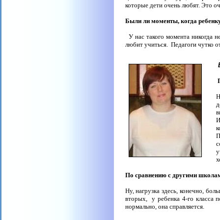
которые дети очень любят. Это оч
Были ли моменты, когда ребенку
У нас такого момента никогда н
любит учиться.
Педагоги чутко о
Н
д
в
И
к
П
с
у
х
По сравнению с другими школами
Ну, нагрузка здесь, конечно, бол
вторых,
у ребенка 4-го класса 
нормально, она справляется.