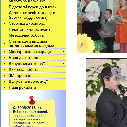
оплата за навчання
Підготовчі курси до школи
Додаткові освітні послуги
(гуртки, студії, секції)
Сторінка директора
Педагогічний колектив
Методична робота
Співпраця з вищими
навчальними закладами
Міжнародна співпраця
Наші досягнення
Випускники гімназії
Виховна робота
ЗМІ про нас
Відгуки та пропозиції
Наші реквізити